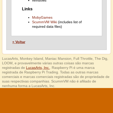
Windows
Links
MobyGames
ScummVM Wiki
(includes list of
required data files)
« Voltar
LucasArts, Monkey Island, Maniac Mansion, Full Throttle, The Dig,
LOOM, e provavelmente várias outras coisas são marcas
registradas de
LucasArts, Inc.
. Raspberry Pi é uma marca
registrada de Raspberry Pi Trading. Todas as outras marcas
comerciais e marcas comerciais registradas são de propriedade de
suas respectivas companhias. ScummVM não é afiliado de
nenhuma forma a LucasArts, Inc.