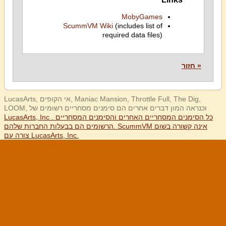
MobyGames
ScummVM Wiki
(includes list of
required data files)
« חזור
LucasArts, אי הקופים, Maniac Mansion, Throttle Full, The Dig,
LOOM, וכנראה המון דברים אחרים הם סימנים מסחריים רשומים של
LucasArts, Inc . כל הסימנים המסחריים האחרים והסימנים המסחריים
הרשומים הם בבעלות החברות שלהם. ScummVM אינה קשורה בשום
צורה עם LucasArts, Inc.