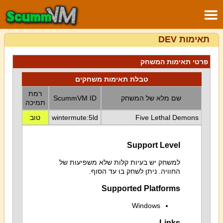
תאימות DEV
פרטי תאימות המשחק
טבלת תאימות משחקים
רמת
שם מלא של המשחק
ScummVM ID
תמיכה
Five Lethal Demons
wintermute:5ld
טוב
Support Level
למשחק יש בעיות קלות שלא משפיעות של
החוויה. ניתן לשחק בו עד הסוף.
Supported Platforms
Windows
Links