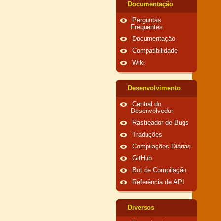
Documentação
Perguntas
Frequentes
Documentação
Compatibilidade
Wiki
Desenvolvimento
Central do
Desenvolvedor
Rastreador de Bugs
Traduções
Compilações Diárias
GitHub
Bot de Compilação
Referência de API
Diversos