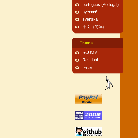
português (Portugal)
русский
svenska
中文（简体）
Theme
SCUMM
Residual
Retro