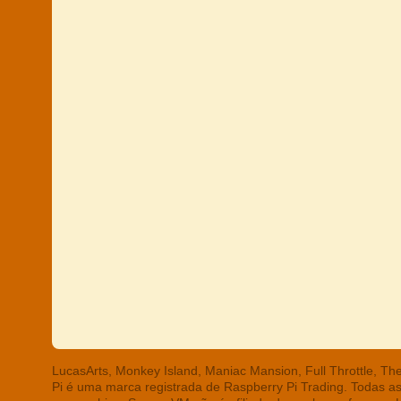
LucasArts, Monkey Island, Maniac Mansion, Full Throttle, T
Pi é uma marca registrada de Raspberry Pi Trading. Todas a