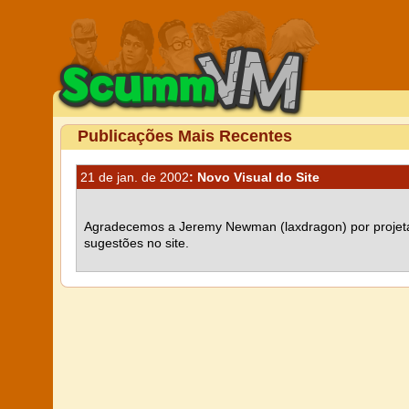
Publicações Mais Recentes
21 de jan. de 2002
: Novo Visual do Site
Agradecemos a Jeremy Newman (laxdragon) por projetar
sugestões no site.