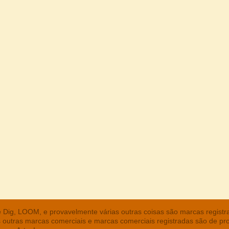
he Dig, LOOM, e provavelmente várias outras coisas são marcas regist
s outras marcas comerciais e marcas comerciais registradas são de pr