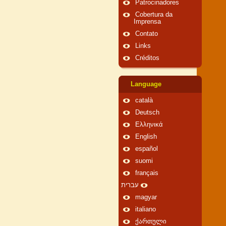
Patrocinadores
Cobertura da
Imprensa
Contato
Links
Créditos
Language
català
Deutsch
Ελληνικά
English
español
suomi
français
עברית
magyar
italiano
ქართული