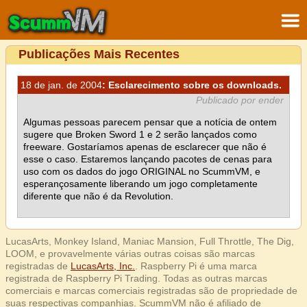
Publicações Mais Recentes
18 de jan. de 2004
: Esclarecimento sobre os downloads.
Publicado por ender
Algumas pessoas parecem pensar que a notícia de ontem
sugere que Broken Sword 1 e 2 serão lançados como
freeware. Gostaríamos apenas de esclarecer que não é
esse o caso. Estaremos lançando pacotes de cenas para
uso com os dados do jogo ORIGINAL no ScummVM, e
esperançosamente liberando um jogo completamente
diferente que não é da Revolution.
LucasArts, Monkey Island, Maniac Mansion, Full Throttle, The Dig,
LOOM, e provavelmente várias outras coisas são marcas
registradas de
LucasArts, Inc.
. Raspberry Pi é uma marca
registrada de Raspberry Pi Trading. Todas as outras marcas
comerciais e marcas comerciais registradas são de propriedade de
suas respectivas companhias. ScummVM não é afiliado de