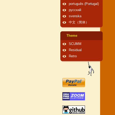
português (Portugal)
русский
svenska
中文（简体）
Theme
SCUMM
Residual
Retro