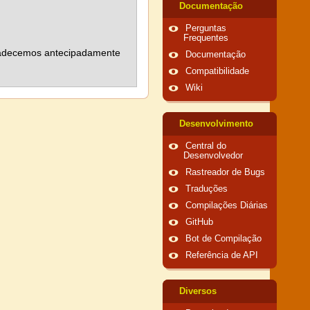
Documentação
Perguntas
Frequentes
gradecemos antecipadamente
Documentação
Compatibilidade
Wiki
Desenvolvimento
Central do
Desenvolvedor
Rastreador de Bugs
Traduções
Compilações Diárias
GitHub
Bot de Compilação
Referência de API
Diversos