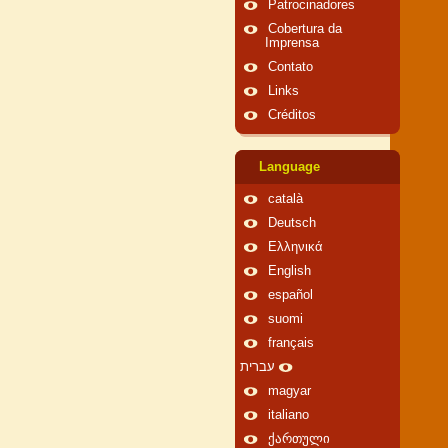
Patrocinadores
Cobertura da
Imprensa
Contato
Links
Créditos
Language
català
Deutsch
Ελληνικά
English
español
suomi
français
עברית
magyar
italiano
ქართული