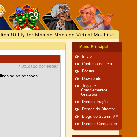
tion Utility for Maniac Mansion Virtual Machine
Menu Principal
Início
Capturas de Tela
Publicado por ender
Fóruns
lizes se as pessoas
Downloads
Jogos e
Complementos
Gratuitos
Demonstrações
Demos do Director
Blogs do ScummVM
Dumper Companion