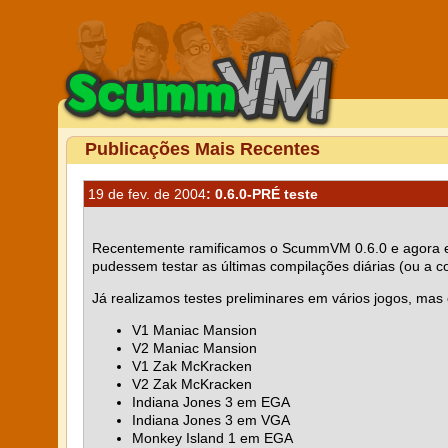
Publicações Mais Recentes
19 de fev. de 2004
: 0.6.0-PRÉ teste
Recentemente ramificamos o ScummVM 0.6.0 e agora esta
pudessem testar as últimas compilações diárias (ou a co
Já realizamos testes preliminares em vários jogos, mas
V1 Maniac Mansion
V2 Maniac Mansion
V1 Zak McKracken
V2 Zak McKracken
Indiana Jones 3 em EGA
Indiana Jones 3 em VGA
Monkey Island 1 em EGA