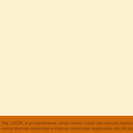
he Dig, LOOM, e provavelmente várias outras coisas são marcas regist
s outras marcas comerciais e marcas comerciais registradas são de pr