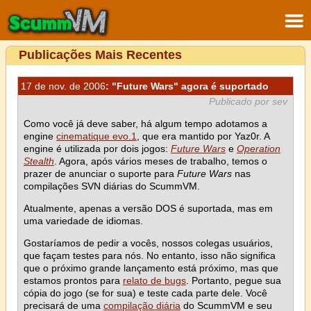
Publicações Mais Recentes
17 de nov. de 2006
: "Future Wars" agora é suportado
Publicado por sev
Como você já deve saber, há algum tempo adotamos a
engine
cinematique evo.1
, que era mantido por Yaz0r. A
engine é utilizada por dois jogos:
Future Wars
e
Operation
Stealth
. Agora, após vários meses de trabalho, temos o
prazer de anunciar o suporte para
Future Wars
nas
compilações SVN diárias do ScummVM.
Atualmente, apenas a versão DOS é suportada, mas em
uma variedade de idiomas.
Gostaríamos de pedir a vocês, nossos colegas usuários,
que façam testes para nós. No entanto, isso não significa
que o próximo grande lançamento está próximo, mas que
estamos prontos para
relato de bugs
. Portanto, pegue sua
cópia do jogo (se for sua) e teste cada parte dele. Você
precisará de uma
compilação diária
do ScummVM e seu