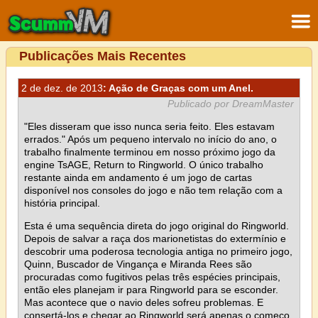
Publicações Mais Recentes
2 de dez. de 2013
: Ação de Graças com um Anel.
Publicado por DreamMaster
"Eles disseram que isso nunca seria feito. Eles estavam
errados." Após um pequeno intervalo no início do ano, o
trabalho finalmente terminou em nosso próximo jogo da
engine TsAGE, Return to Ringworld. O único trabalho
restante ainda em andamento é um jogo de cartas
disponível nos consoles do jogo e não tem relação com a
história principal.
Esta é uma sequência direta do jogo original do Ringworld.
Depois de salvar a raça dos marionetistas do extermínio e
descobrir uma poderosa tecnologia antiga no primeiro jogo,
Quinn, Buscador de Vingança e Miranda Rees são
procuradas como fugitivos pelas três espécies principais,
então eles planejam ir para Ringworld para se esconder.
Mas acontece que o navio deles sofreu problemas. E
consertá-los e chegar ao Ringworld será apenas o começo