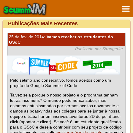
Publicações Mais Recentes
25 de fev. de 2014
: Vamos receber os estudantes do
GSoC
Publicado por Strangerke
Pelo sétimo ano consecutivo, fomos aceitos como um
projeto do Google Summer of Code.
Talvez seja porque o nosso projeto e o programa tenham
letras incomuns? O mundo pode nunca saber, mas
estamos entusiasmados por sermos aceitos novamente e
damos as boas-vindas aos colegas para se juntar à nossa
equipe e trabalhar em incríveis aventuras 2D de point-and-
click (apontar e clicar). Se você é um estudante qualificado
para o GSoC e deseja contribuir com seu projeto de código
aberto favorito, consulte
nossas idéias de projeto
, mas você