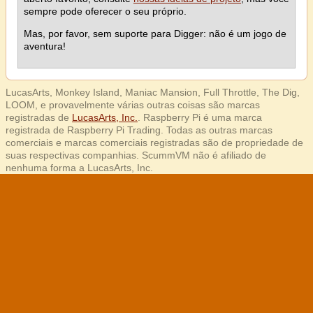
sempre pode oferecer o seu próprio.
Mas, por favor, sem suporte para Digger: não é um jogo de
aventura!
LucasArts, Monkey Island, Maniac Mansion, Full Throttle, The Dig,
LOOM, e provavelmente várias outras coisas são marcas
registradas de
LucasArts, Inc.
. Raspberry Pi é uma marca
registrada de Raspberry Pi Trading. Todas as outras marcas
comerciais e marcas comerciais registradas são de propriedade de
suas respectivas companhias. ScummVM não é afiliado de
nenhuma forma a LucasArts, Inc.