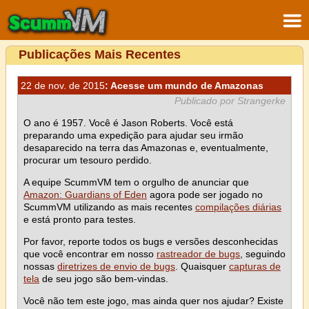
Publicações Mais Recentes
22 de nov. de 2015
: Acesse um mundo de Amazonas
Publicado por Strangerke
O ano é 1957. Você é Jason Roberts. Você está
preparando uma expedição para ajudar seu irmão
desaparecido na terra das Amazonas e, eventualmente,
procurar um tesouro perdido.
A equipe ScummVM tem o orgulho de anunciar que
Amazon: Guardians of Eden
agora pode ser jogado no
ScummVM utilizando as mais recentes
compilações diárias
e está pronto para testes.
Por favor, reporte todos os bugs e versões desconhecidas
que você encontrar em nosso
rastreador de bugs
, seguindo
nossas
diretrizes de envio de bugs
. Quaisquer
capturas de
tela
de seu jogo são bem-vindas.
Você não tem este jogo, mas ainda quer nos ajudar? Existe