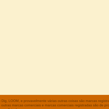
he Dig, LOOM, e provavelmente várias outras coisas são marcas regist
s outras marcas comerciais e marcas comerciais registradas são de pr