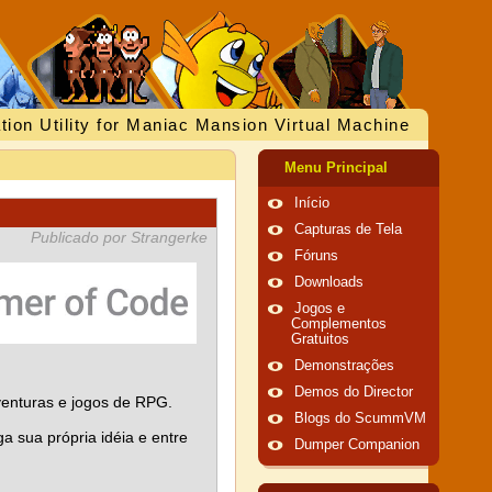
tion Utility for Maniac Mansion Virtual Machine
Menu Principal
Início
Capturas de Tela
Publicado por Strangerke
Fóruns
Downloads
Jogos e
Complementos
Gratuitos
Demonstrações
Demos do Director
venturas e jogos de RPG.
Blogs do ScummVM
a sua própria idéia e entre
Dumper Companion