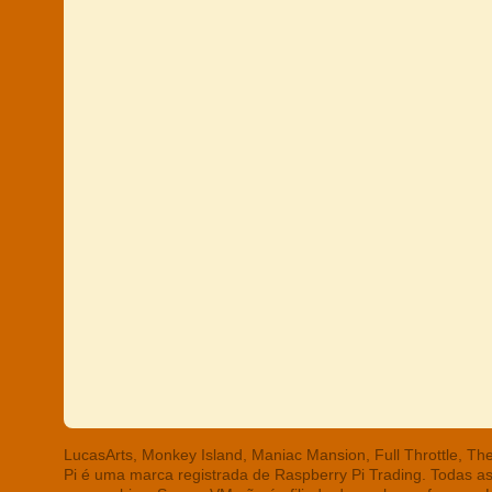
LucasArts, Monkey Island, Maniac Mansion, Full Throttle, T
Pi é uma marca registrada de Raspberry Pi Trading. Todas a