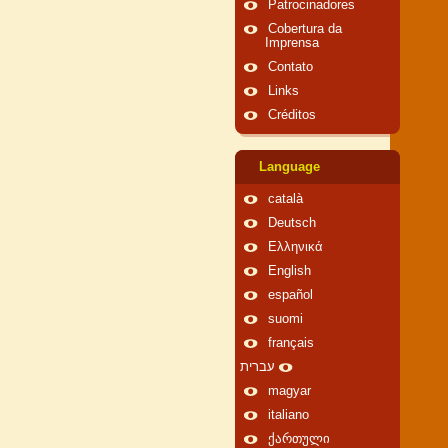
Patrocinadores
Cobertura da
Imprensa
Contato
Links
Créditos
Language
català
Deutsch
Ελληνικά
English
español
suomi
français
עברית
magyar
italiano
ქართული