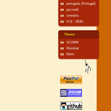
português (Portugal)
русский
svenska
中文（简体）
Theme
SCUMM
Residual
Retro