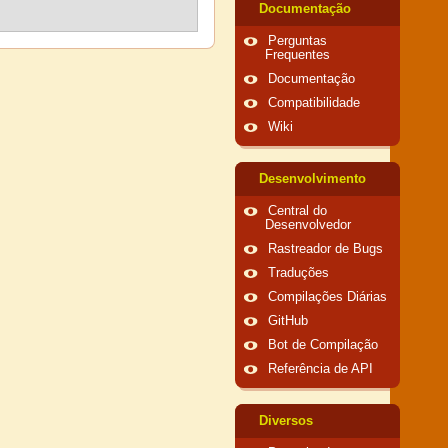
Documentação
Perguntas
Frequentes
Documentação
Compatibilidade
Wiki
Desenvolvimento
Central do
Desenvolvedor
Rastreador de Bugs
Traduções
Compilações Diárias
GitHub
Bot de Compilação
Referência de API
Diversos