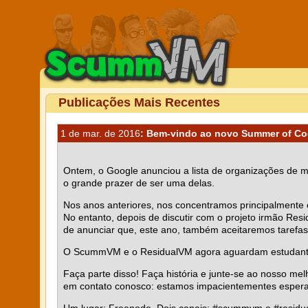
Publicações Mais Recentes
1 de mar. de 2016
: Bem-vindo ao novo Summer of C
Ontem, o Google anunciou a lista de organizações de m
o grande prazer de ser uma delas.
Nos anos anteriores, nos concentramos principalmente 
No entanto, depois de discutir com o projeto irmão Res
de anunciar que, este ano, também aceitaremos tarefa
O ScummVM e o ResidualVM agora aguardam estudantes m
Faça parte disso! Faça história e junte-se ao nosso 
em contato conosco: estamos impacientementes espera