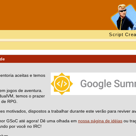
Script Crea
ode
entoria aceitas e temos
em jogos de aventura.
idualVM, temos o prazer
s de RPG.
otivados, dispostos a trabalhar durante este verão para reviver a
melhor GSoC até agora! Dê uma olhada em
nossa página de idéias
ou trag
ndo por você no IRC!