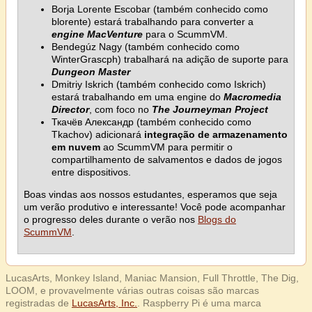
Borja Lorente Escobar (também conhecido como
blorente) estará trabalhando para converter a
engine MacVenture
para o ScummVM.
Bendegúz Nagy (também conhecido como
WinterGrascph) trabalhará na adição de suporte para
Dungeon Master
Dmitriy Iskrich (também conhecido como Iskrich)
estará trabalhando em uma engine do
Macromedia
Director
, com foco no
The Journeyman Project
Ткачёв Александр (também conhecido como
Tkachov) adicionará
integração de armazenamento
em nuvem
ao ScummVM para permitir o
compartilhamento de salvamentos e dados de jogos
entre dispositivos.
Boas vindas aos nossos estudantes, esperamos que seja
um verão produtivo e interessante! Você pode acompanhar
o progresso deles durante o verão nos
Blogs do
ScummVM
.
LucasArts, Monkey Island, Maniac Mansion, Full Throttle, The Dig,
LOOM, e provavelmente várias outras coisas são marcas
registradas de
LucasArts, Inc.
. Raspberry Pi é uma marca