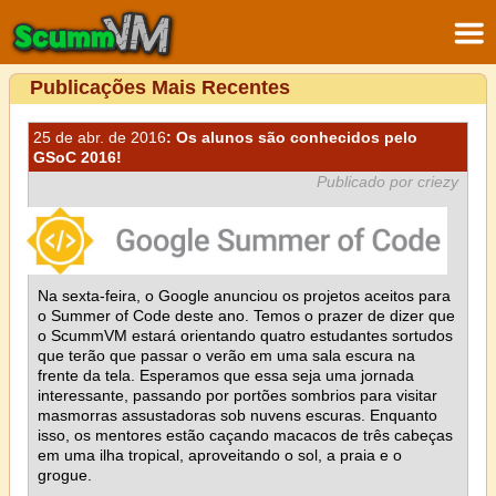
Publicações Mais Recentes
25 de abr. de 2016
: Os alunos são conhecidos pelo
GSoC 2016!
Publicado por criezy
Na sexta-feira, o Google anunciou os projetos aceitos para
o Summer of Code deste ano. Temos o prazer de dizer que
o ScummVM estará orientando quatro estudantes sortudos
que terão que passar o verão em uma sala escura na
frente da tela. Esperamos que essa seja uma jornada
interessante, passando por portões sombrios para visitar
masmorras assustadoras sob nuvens escuras. Enquanto
isso, os mentores estão caçando macacos de três cabeças
em uma ilha tropical, aproveitando o sol, a praia e o
grogue.