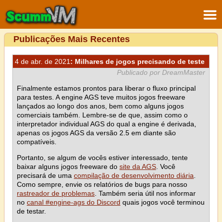
Publicações Mais Recentes
4 de abr. de 2021
: Milhares de jogos precisando de teste
Publicado por DreamMaster
Finalmente estamos prontos para liberar o fluxo principal
para testes. A engine AGS teve muitos jogos freeware
lançados ao longo dos anos, bem como alguns jogos
comerciais também. Lembre-se de que, assim como o
interpretador individual AGS do qual a engine é derivada,
apenas os jogos AGS da versão 2.5 em diante são
compatíveis.
Portanto, se algum de vocês estiver interessado, tente
baixar alguns jogos freeware do
site da AGS
. Você
precisará de uma
compilação de desenvolvimento diária
.
Como sempre, envie os relatórios de bugs para nosso
rastreador de problemas
. Também seria útil nos informar
no
canal #engine-ags do Discord
quais jogos você terminou
de testar.