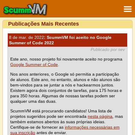
Publicações Mais Recentes
8 de mar. de 2022
: ScummVM foi aceito no Google
Summer of Code 2022
Publicado por sev
Este ano, nosso projeto foi novamente aceito no programa
Google Summer of Code
.
Nos anos anteriores, o Google só permitia a participação
de alunos. Este ano, no entanto, alunos e não alunos são
bem-vindos para se juntar a nós e hackearmos juntos.
Existem agora dois conjuntos de tarefas, para 175 horas e
para 350 horas. Algumas de nossas tarefas podem ser
qualquer uma das duas.
ScummVM está procurando candidatos! Uma lista de
projetos sugeridos pode ser encontrada
nesta página
, mas
também estamos abertos às suas próprias ideias.
Certifique-se de fornecer as
informações necessárias em
sua inscrição
antes de enviar.