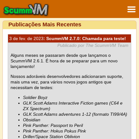
Publicações Mais Recentes
3 de fev. de 2023
: ScummVM 2.7.0: Chamada para teste!
Publicado por The ScummVM Team
Alguns meses se passaram desde que lançamos o
ScummVM 2.6.1. É hora de se preparar para um novo
lançamento!
Nossos adoráveis desenvolvedores adicionaram suporte,
mais uma vez, para vários novos jogos antigos que
necessitam de testes:
Soldier Boyz
GLK Scott Adams Interactive Fiction games (C64 e
ZX Spectrum)
GLK Scott Adams adventures 1-12 (formato TI99/4A)
Obsidian
Pink Panther: Passport to Peril
Pink Panther: Hokus Pokus Pink
Driller/Space Station Oblivion