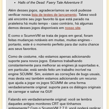
Halls of the Dead: Faery Tale Adventure II
Além desses jogos, agradeceríamos se você pudesse
verificar nossa
lista de testes de lançamento
. Talvez você
até encontre seu jogo favorito lá que está parado na
prateleira há muito tempo - caso contrário, há algumas
demos desses jogos disponíveis em
nosso site
.
E como o ScummVM se trata de jogos em geral, foram
feitas mudanças notáveis em muitas, muitas engines -
portanto, este é o momento perfeito para dar outra chance
aos seus favoritos.
Como de costume, não estamos apenas adicionando
suporte para novos jogos. Estamos trabalhando
constantemente para melhorar as engines já suportadas e,
em particular, está sendo feito um trabalho incrível na
engine SCUMM. Sim, existem as correções de bugs usuais,
mas desta vez também estamos adicionando um recurso
que ajuda a jogar os jogos SCUMM de uma forma
verdadeiramente original: suporte para os diálogos originais
de carregar e salvar na GUI!
Falando em verdadeiramente original: você se lembra
daqueles antigos monitores CRT que tínhamos
antigamente? Com o ScummVM 2.7.0, você poderá replicar