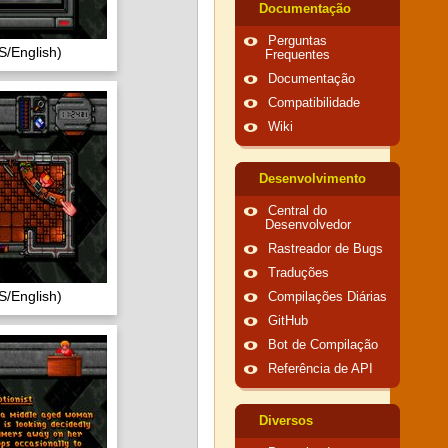
Documentação
Perguntas
/English)
Frequentes
Documentação
Compatibilidade
Wiki
Desenvolvimento
Central do
Desenvolvedor
Rastreador de Bugs
Traduções
/English)
Compilações Diárias
GitHub
Bot de Compilação
Referência de API
Diversos