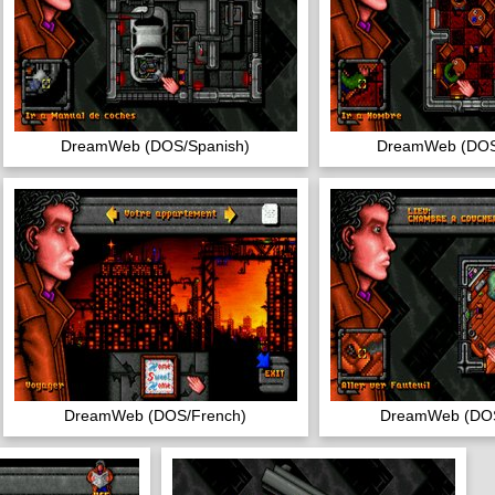
DreamWeb (DOS/Spanish)
DreamWeb (DOS
DreamWeb (DOS/French)
DreamWeb (DOS