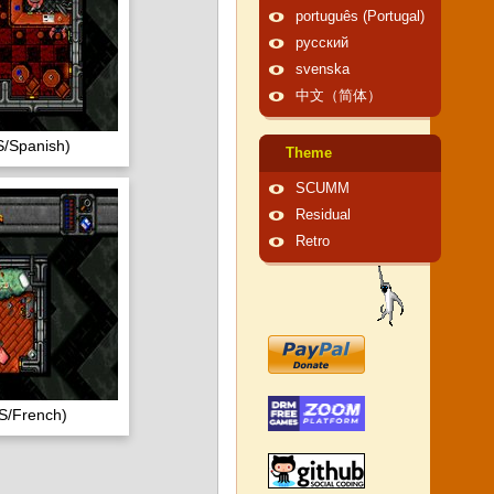
português (Portugal)
русский
svenska
中文（简体）
/Spanish)
Theme
SCUMM
Residual
Retro
/French)