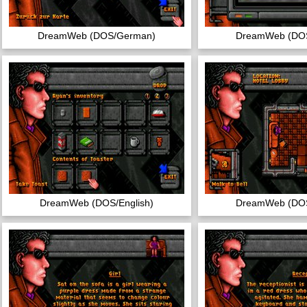
DreamWeb (DOS/German)
DreamWeb (DOS
DreamWeb (DOS/English)
DreamWeb (DOS