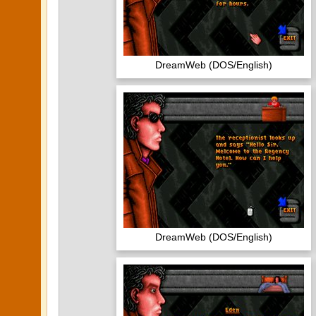
DreamWeb (DOS/English)
DreamWeb (DOS/English)