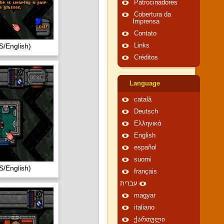
Patrocinadores
Cobertura da
Imprensa
Contato
/English)
Links
Créditos
Language
català
Deutsch
Ελληνικά
English
español
suomi
/English)
français
עברית
magyar
italiano
ქართული