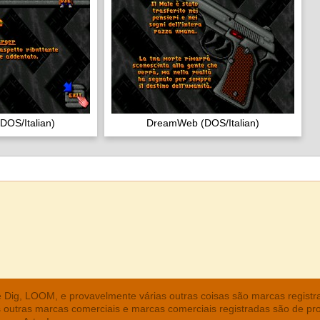
OS/Italian)
DreamWeb (DOS/Italian)
he Dig, LOOM, e provavelmente várias outras coisas são marcas regist
s outras marcas comerciais e marcas comerciais registradas são de pr