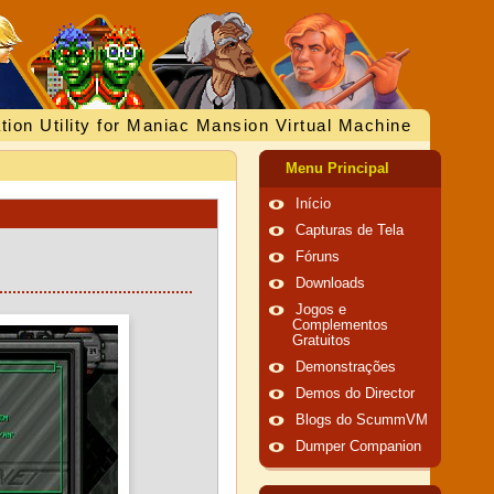
tion Utility for Maniac Mansion Virtual Machine
Menu Principal
Início
Capturas de Tela
Fóruns
Downloads
Jogos e
Complementos
Gratuitos
Demonstrações
Demos do Director
Blogs do ScummVM
Dumper Companion