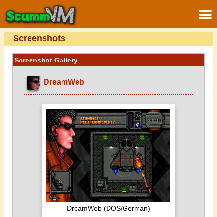
Screenshots
Screenshot Gallery
DreamWeb
DreamWeb (DOS/German)