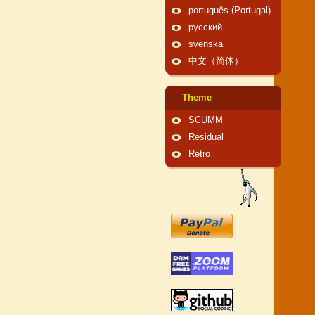
português (Portugal)
русский
svenska
中文（简体）
Theme
SCUMM
Residual
Retro