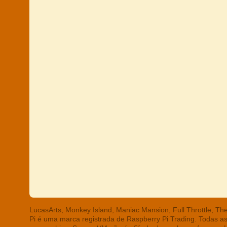
LucasArts, Monkey Island, Maniac Mansion, Full Throttle, T
Pi é uma marca registrada de Raspberry Pi Trading. Todas a