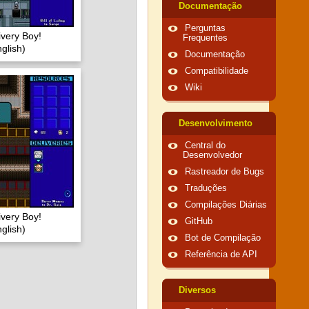
Documentação
Perguntas
very Boy!
Frequentes
glish)
Documentação
Compatibilidade
Wiki
Desenvolvimento
Central do
Desenvolvedor
Rastreador de Bugs
Traduções
Compilações Diárias
very Boy!
GitHub
glish)
Bot de Compilação
Referência de API
Diversos