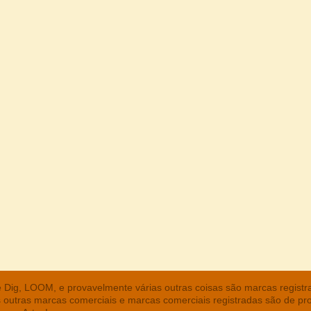
he Dig, LOOM, e provavelmente várias outras coisas são marcas regist
s outras marcas comerciais e marcas comerciais registradas são de pr