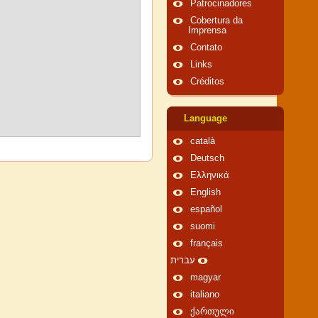
Patrocinadores
Cobertura da
Imprensa
Contato
Links
Créditos
Language
català
Deutsch
Ελληνικά
English
español
suomi
français
עברית
magyar
italiano
ქართული