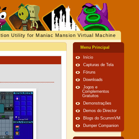
tion Utility for Maniac Mansion Virtual Machine
Menu Principal
Início
Capturas de Tela
Fóruns
Downloads
Jogos e
Complementos
Gratuitos
Demonstrações
Demos do Director
Blogs do ScummVM
Dumper Companion