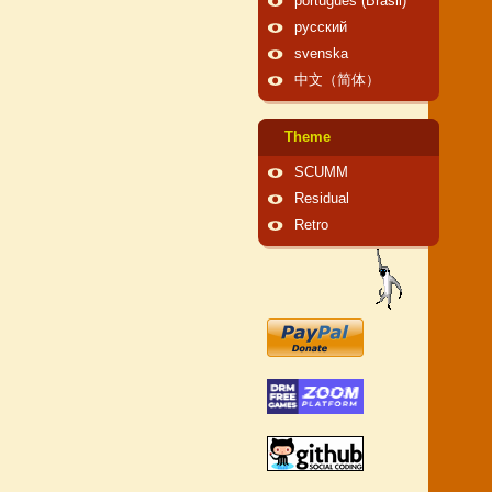
português (Brasil)
русский
svenska
中文（简体）
Theme
SCUMM
Residual
Retro