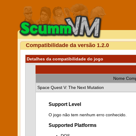
Compatibilidade da versão 1.2.0
Detalhes da compatibilidade do jogo
Nome Comp
Space Quest V: The Next Mutation
Support Level
O jogo não tem nenhum erro conhecido.
Supported Platforms
DOS