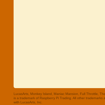
LucasArts, Monkey Island, Maniac Mansion, Full Throttle, The
is a trademark of Raspberry Pi Trading. All other trademarks
with LucasArts, Inc.