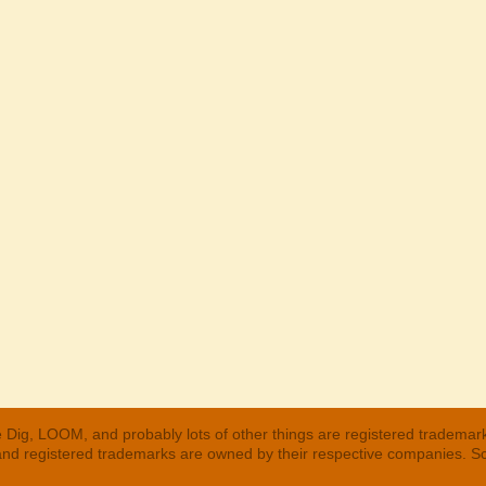
 Dig, LOOM, and probably lots of other things are registered trademar
 and registered trademarks are owned by their respective companies. S