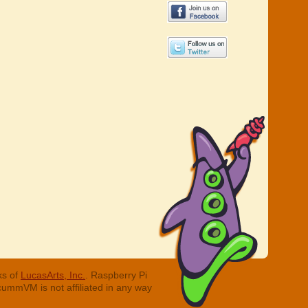
ks of
LucasArts, Inc.
. Raspberry Pi
cummVM is not affiliated in any way