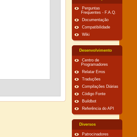
Perguntas
Frequentes - F.A.Q.
Documentação
Compatibilidade
Wiki
Desenvolvimento
Centro de
Programadores
Relatar Erros
Traduções
Compilações Diárias
Código Fonte
Buildbot
Referência do API
Diversos
Patrocinadores