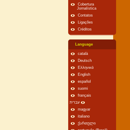
Cobertura
Jornalística
Contatos
Ligações
Créditos
Language
català
Deutsch
Ελληνικά
English
español
suomi
français
עברית
magyar
italiano
ქართული