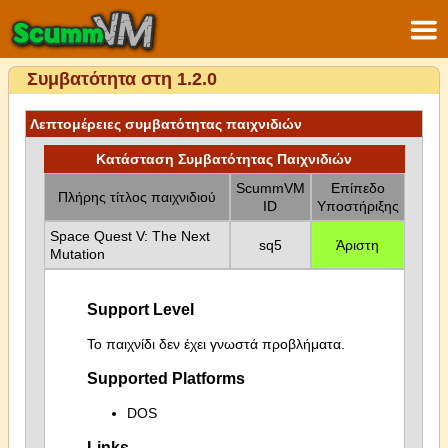
Συμβατότητα στη 1.2.0
Λεπτομέρειες συμβατότητας παιχνιδιών
Κατάσταση Συμβατότητας Παιχνιδιών
ScummVM
Επίπεδο
Πλήρης τίτλος παιχνιδιού
ID
Υποστήριξης
Space Quest V: The Next
sq5
Άριστη
Mutation
Support Level
Το παιχνίδι δεν έχει γνωστά προβλήματα.
Supported Platforms
DOS
Links