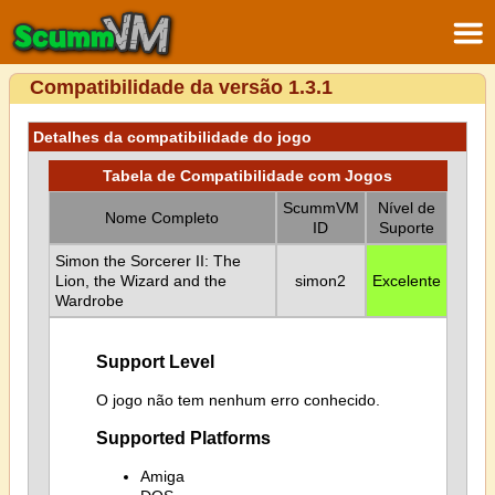
Compatibilidade da versão 1.3.1
Detalhes da compatibilidade do jogo
Tabela de Compatibilidade com Jogos
ScummVM
Nível de
Nome Completo
ID
Suporte
Simon the Sorcerer II: The
Lion, the Wizard and the
simon2
Excelente
Wardrobe
Support Level
O jogo não tem nenhum erro conhecido.
Supported Platforms
Amiga