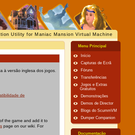
tion Utility for Maniac Mansion Virtual Machine
Menu Principal
Início
Capturas de Ecrã
a à versão inglesa dos jogos.
Fóruns
Transferências
Jogos e Extras
Gratuitos
tibilidade de
Demonstrações
Demos de Director
Blogs do ScummVM
Dumper Companion
of the game and add it to
es
page on our wiki. For
Documentação