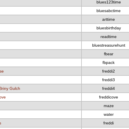
blues123time
bluesabctime
arttime
bluesbirthday
readtime
bluestreasurehunt
fbear
fbpack
se
freddi2
freddi3
Briny Gulch
freddi4
Cove
freddicove
maze
water
s
freddi