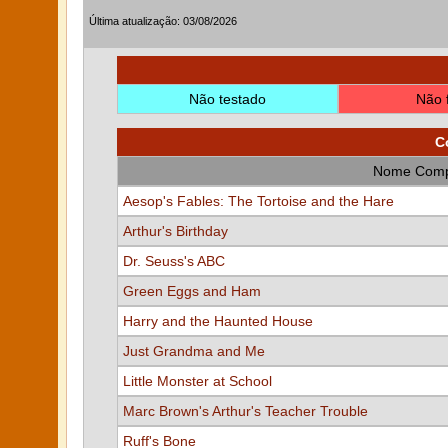
Última atualização: 03/08/2026
Não testado
Não 
C
Nome Comp
Aesop's Fables: The Tortoise and the Hare
Arthur's Birthday
Dr. Seuss's ABC
Green Eggs and Ham
Harry and the Haunted House
Just Grandma and Me
Little Monster at School
Marc Brown's Arthur's Teacher Trouble
Ruff's Bone