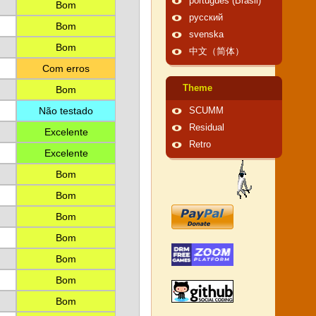
português (Brasil)
Bom
русский
Bom
svenska
Bom
中文（简体）
Com erros
Theme
Bom
Não testado
SCUMM
Residual
Excelente
Retro
Excelente
Bom
Bom
Bom
Bom
Bom
Bom
Bom