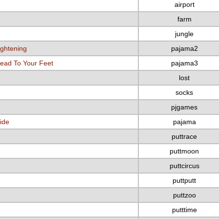
airport
farm
jungle
ightening
pajama2
ead To Your Feet
pajama3
lost
socks
pjgames
ide
pajama
puttrace
puttmoon
puttcircus
puttputt
puttzoo
putttime