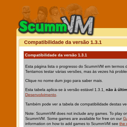
Compatibilidade da versão 1.3.1
Compatibilidade da versão 1.3.1
Esta página lista o progresso do ScummVM em termos da c
Tentamos testar várias versões, mas às vezes há probl
Clique no nome dum jogo para saber mais.
Esta tabela aplica-se à versão estável 1.3.1,
não à últi
Desenvolvimento
.
Também pode ver a tabela de compatibilidade destas v
Note: ScummVM does not include any games. To play one 
ScummVM. Some games are available for free on our
G
information on how to add games to ScummVM see
the