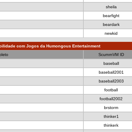
sheila
bearfight
beardark
newkid
bilidade com Jogos da Humongous Entertainment
leto
ScummVM ID
baseball
baseball2001
baseball2003
football
football2002
brstorm
thinker1
thinkerk