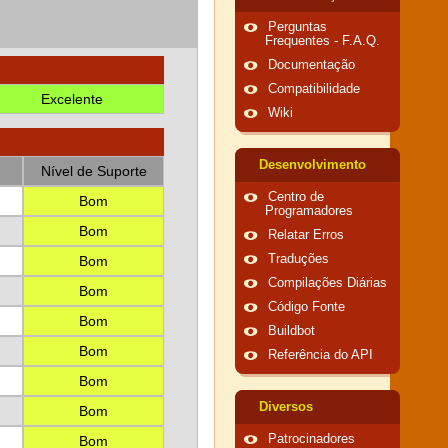
Perguntas
Frequentes - F.A.Q.
Documentação
Compatibilidade
Excelente
Wiki
Desenvolvimento
Nível de Suporte
Centro de
Bom
Programadores
Bom
Relatar Erros
Traduções
Bom
Compilações Diárias
Bom
Código Fonte
Bom
Buildbot
Bom
Referência do API
Bom
Diversos
Bom
Patrocinadores
Bom