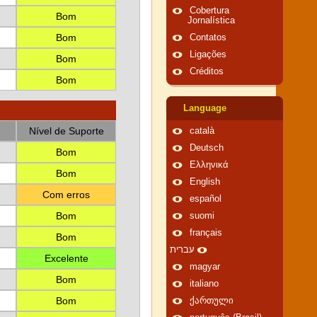
Cobertura
Bom
Jornalística
Bom
Contatos
Ligações
Bom
Créditos
Bom
Language
Nível de Suporte
català
Deutsch
Bom
Ελληνικά
Bom
English
Com erros
español
Bom
suomi
français
Bom
עברית
Excelente
magyar
Bom
italiano
Bom
ქართული