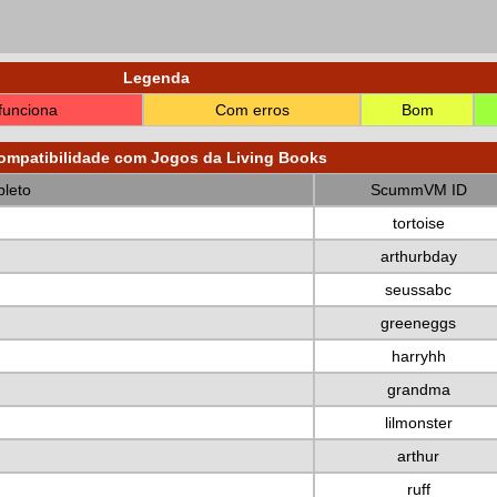
Legenda
funciona
Com erros
Bom
ompatibilidade com Jogos da Living Books
leto
ScummVM ID
tortoise
arthurbday
seussabc
greeneggs
harryhh
grandma
lilmonster
arthur
ruff