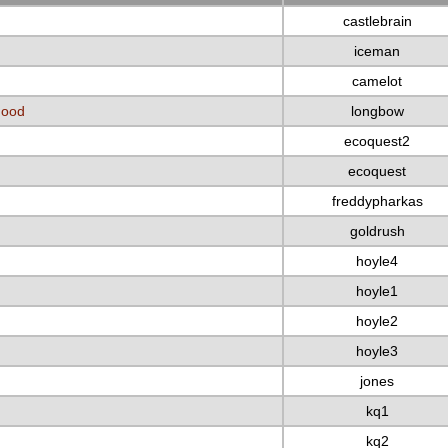
castlebrain
iceman
camelot
Hood
longbow
ecoquest2
ecoquest
freddypharkas
goldrush
hoyle4
hoyle1
hoyle2
hoyle3
jones
kq1
kq2