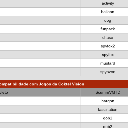
activity
balloon
dog
funpack
chase
spyfox2
spyfox
mustard
spyozon
ompatibilidade com Jogos da Coktel Vision
leto
ScummVM ID
bargon
fascination
gob1
gob2