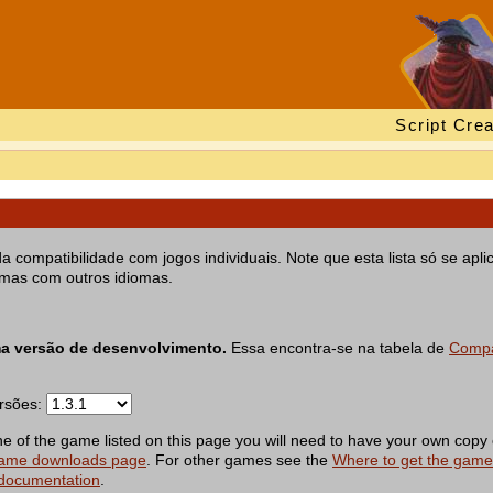
Script Crea
ompatibilidade com jogos individuais. Note que esta lista só se aplic
emas com outros idiomas.
ma versão de desenvolvimento.
Essa encontra-se na tabela de
Compa
ersões:
of the game listed on this page you will need to have your own copy 
ame downloads page
. For other games see the
Where to get the gam
 documentation
.