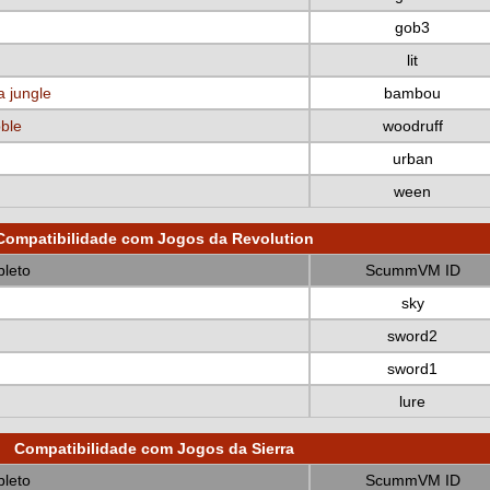
gob3
lit
a jungle
bambou
bble
woodruff
urban
ween
Compatibilidade com Jogos da Revolution
leto
ScummVM ID
sky
sword2
sword1
lure
Compatibilidade com Jogos da Sierra
leto
ScummVM ID