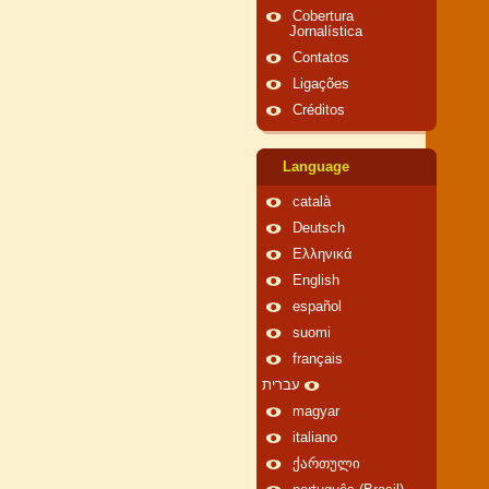
Cobertura
Jornalística
Contatos
Ligações
Créditos
Language
català
Deutsch
Ελληνικά
English
español
suomi
français
עברית
magyar
italiano
ქართული