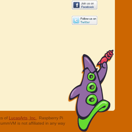
ks of
LucasArts, Inc.
. Raspberry Pi
cummVM is not affiliated in any way