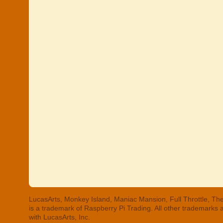
LucasArts, Monkey Island, Maniac Mansion, Full Throttle, The
is a trademark of Raspberry Pi Trading. All other trademarks
with LucasArts, Inc.