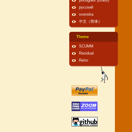
português (Brasil)
русский
svenska
中文（简体）
Theme
SCUMM
Residual
Retro