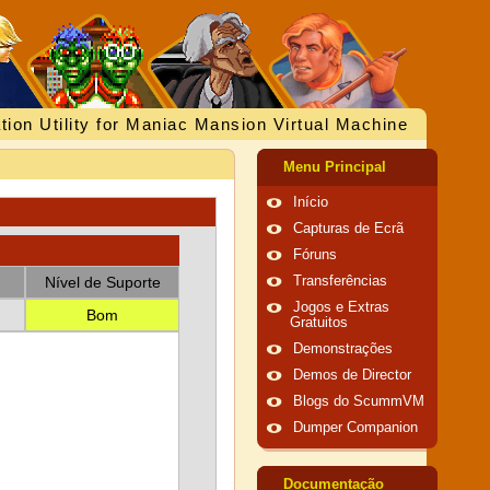
tion Utility for Maniac Mansion Virtual Machine
Menu Principal
Início
Capturas de Ecrã
Fóruns
Nível de Suporte
Transferências
Jogos e Extras
Bom
Gratuitos
Demonstrações
Demos de Director
Blogs do ScummVM
Dumper Companion
Documentação