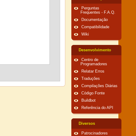
Perguntas
Frequentes - F.A.Q.
Documentação
Compatibilidade
Wiki
Desenvolvimento
Centro de
Programadores
Relatar Erros
Traduções
Compilações Diárias
Código Fonte
Buildbot
Referência do API
Diversos
Patrocinadores