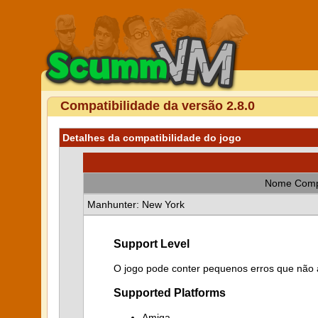
Compatibilidade da versão 2.8.0
Detalhes da compatibilidade do jogo
Nome Comp
Manhunter: New York
Support Level
O jogo pode conter pequenos erros que não a
Supported Platforms
Amiga