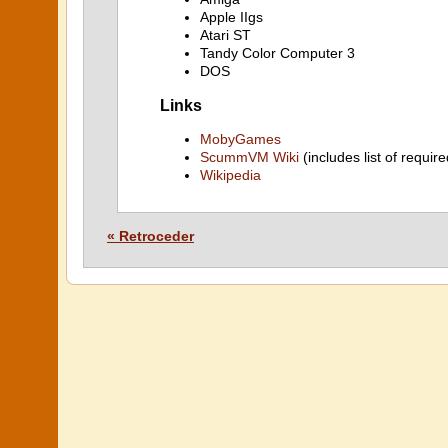
Apple IIgs
Atari ST
Tandy Color Computer 3
DOS
Links
MobyGames
ScummVM Wiki
(includes list of require
Wikipedia
« Retroceder