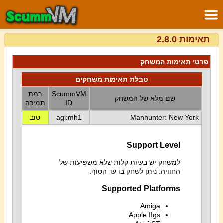
תאימות 2.8.0
פרטי תאימות המשחק
טבלת תאימות משחקים
ScummVM
רמת
שם מלא של המשחק
ID
תמיכה
Manhunter: New York
agi:mh1
טוב
Support Level
למשחק יש בעיות קלות שלא משפיעות של
החוויה. ניתן לשחק בו עד הסוף.
Supported Platforms
Amiga
Apple IIgs