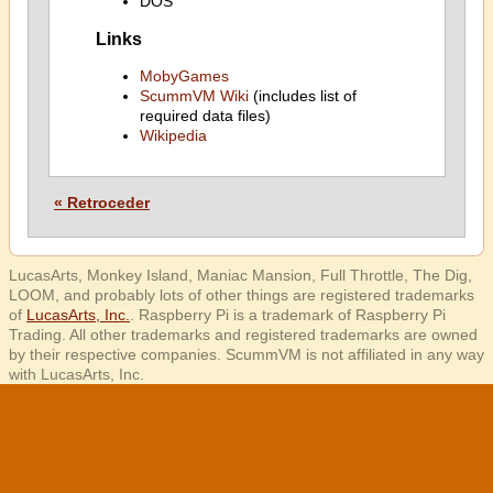
DOS
Links
MobyGames
ScummVM Wiki
(includes list of
required data files)
Wikipedia
« Retroceder
LucasArts, Monkey Island, Maniac Mansion, Full Throttle, The Dig,
LOOM, and probably lots of other things are registered trademarks
of
LucasArts, Inc.
. Raspberry Pi is a trademark of Raspberry Pi
Trading. All other trademarks and registered trademarks are owned
by their respective companies. ScummVM is not affiliated in any way
with LucasArts, Inc.