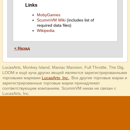
Links
MobyGames
ScummVM Wiki
(includes list of
required data files)
Wikipedia
« Назад
LucasArts, Monkey Island, Maniac Mansion, Full Throttle, The Dig,
LOOM и ещё куча других вещей являются зарегистрированными
торговыми марками
LucasArts, Inc.
. Все другие торговые марки и
зарегистрированные торговые марки принадлежат
соответствующим компаниям. ScummVM никак не связан с
LucasArts, Inc.