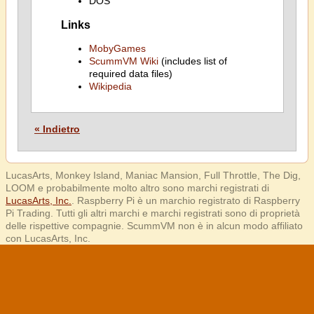
DOS
Links
MobyGames
ScummVM Wiki
(includes list of
required data files)
Wikipedia
« Indietro
LucasArts, Monkey Island, Maniac Mansion, Full Throttle, The Dig,
LOOM e probabilmente molto altro sono marchi registrati di
LucasArts, Inc.
. Raspberry Pi è un marchio registrato di Raspberry
Pi Trading. Tutti gli altri marchi e marchi registrati sono di proprietà
delle rispettive compagnie. ScummVM non è in alcun modo affiliato
con LucasArts, Inc.