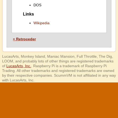
DOS
Links
Wikipedia
« Retroceder
LucasArts, Monkey Island, Maniac Mansion, Full Throttle, The Dig,
LOOM, and probably lots of other things are registered trademarks
of
LucasArts, Inc.
. Raspberry Pi is a trademark of Raspberry Pi
Trading. All other trademarks and registered trademarks are owned
by their respective companies. ScummVM is not affiliated in any way
with LucasArts, Inc.