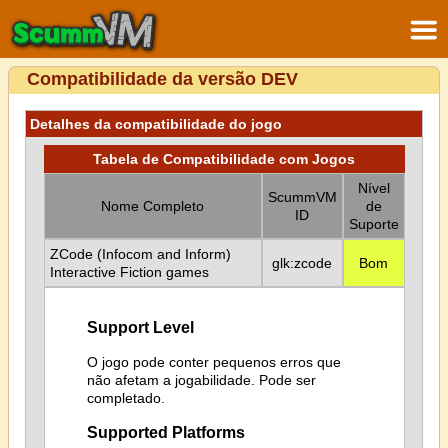
Compatibilidade da versão DEV
Detalhes da compatibilidade do jogo
Tabela de Compatibilidade com Jogos
Nível
ScummVM
Nome Completo
de
ID
Suporte
ZCode (Infocom and Inform)
glk:zcode
Bom
Interactive Fiction games
Support Level
O jogo pode conter pequenos erros que
não afetam a jogabilidade. Pode ser
completado.
Supported Platforms