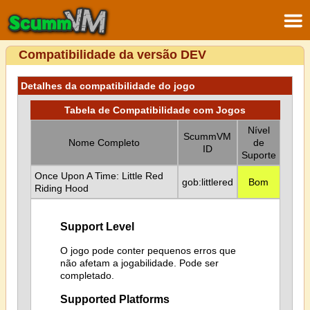
Compatibilidade da versão DEV
Detalhes da compatibilidade do jogo
Tabela de Compatibilidade com Jogos
Nível
ScummVM
Nome Completo
de
ID
Suporte
Once Upon A Time: Little Red
gob:littlered
Bom
Riding Hood
Support Level
O jogo pode conter pequenos erros que
não afetam a jogabilidade. Pode ser
completado.
Supported Platforms