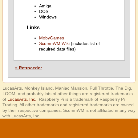
Amiga
DOS
Windows
Links
MobyGames
ScummVM Wiki
(includes list of
required data files)
« Retroceder
LucasArts, Monkey Island, Maniac Mansion, Full Throttle, The Dig,
LOOM, and probably lots of other things are registered trademarks
of
LucasArts, Inc.
. Raspberry Pi is a trademark of Raspberry Pi
Trading. All other trademarks and registered trademarks are owned
by their respective companies. ScummVM is not affiliated in any way
with LucasArts, Inc.