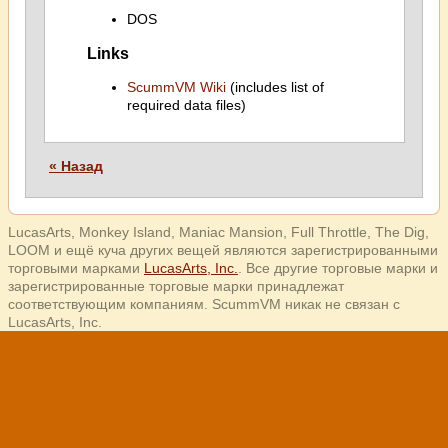
DOS
Links
ScummVM Wiki
(includes list of
required data files)
« Назад
LucasArts, Monkey Island, Maniac Mansion, Full Throttle, The Dig,
LOOM и ещё куча других вещей являются зарегистрированными
торговыми марками
LucasArts, Inc.
. Все другие торговые марки и
зарегистрированные торговые марки принадлежат
соответствующим компаниям. ScummVM никак не связан с
LucasArts, Inc.