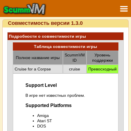
Совместимость версии 1.3.0
Подробности о совместимости игры
Таблица совместимости игры
ScummVM
Уровень
Полное название игры
ID
поддержки
Cruise for a Corpse
cruise
Превосходный
Support Level
В игре нет известных проблем.
Supported Platforms
Amiga
Atari ST
DOS