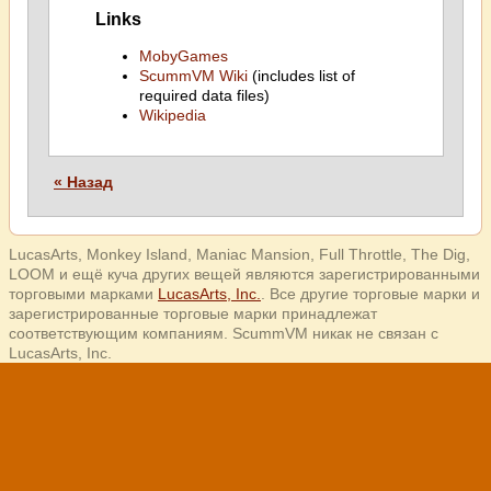
Links
MobyGames
ScummVM Wiki
(includes list of
required data files)
Wikipedia
« Назад
LucasArts, Monkey Island, Maniac Mansion, Full Throttle, The Dig,
LOOM и ещё куча других вещей являются зарегистрированными
торговыми марками
LucasArts, Inc.
. Все другие торговые марки и
зарегистрированные торговые марки принадлежат
соответствующим компаниям. ScummVM никак не связан с
LucasArts, Inc.