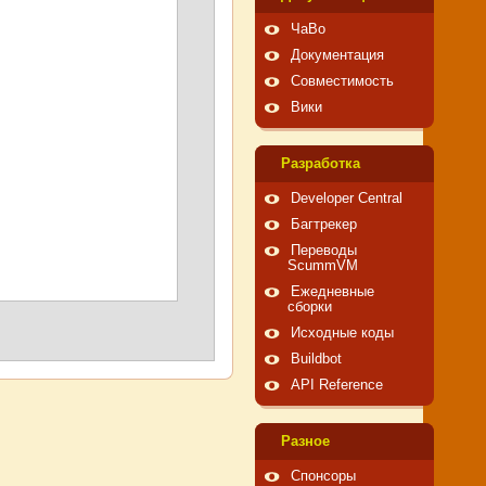
ЧаВо
Документация
Совместимость
Вики
Pазработка
Developer Central
Багтрекер
Переводы
ScummVM
Ежедневные
сборки
Исходные коды
Buildbot
API Reference
Pазное
Спонсоры