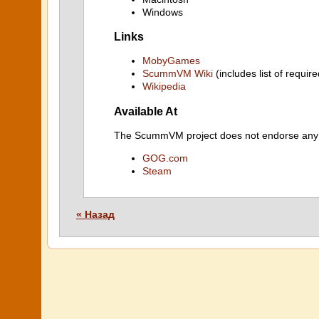
Windows
Links
MobyGames
ScummVM Wiki
(includes list of require
Wikipedia
Available At
The ScummVM project does not endorse any ind
GOG.com
Steam
« Назад