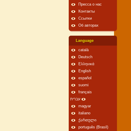
Пресса о нас
Контакты
Ссылки
Об авторах
Language
català
Deutsch
Ελληνικά
English
español
suomi
français
עברית
magyar
italiano
ქართული
português (Brasil)