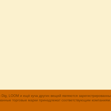
, The Dig, LOOM и ещё куча других вещей являются зарегистрирован
рованные торговые марки принадлежат соответствующим компаниям