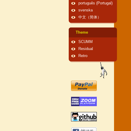
português (Portugal)
svenska
中文（简体）
Theme
SCUMM
Residual
Retro