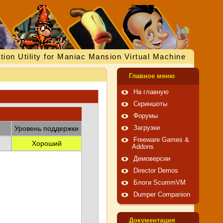
tion Utility for Maniac Mansion Virtual Machine
Главное меню
На главную
Скриншоты
Форумы
Уровень поддержки
Загрузки
Freeware Games &
Хороший
Addons
Демоверсии
Director Demos
Блоги ScummVM
Dumper Companion
Документация