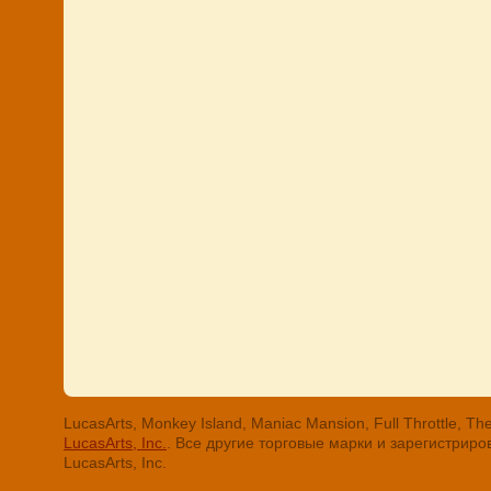
LucasArts, Monkey Island, Maniac Mansion, Full Throttle
LucasArts, Inc.
. Все другие торговые марки и зарегистри
LucasArts, Inc.