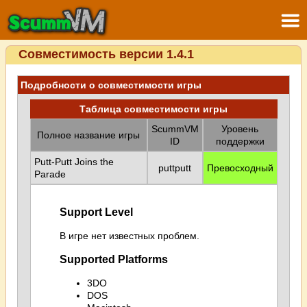
Совместимость версии 1.4.1
Подробности о совместимости игры
Таблица совместимости игры
ScummVM
Уровень
Полное название игры
ID
поддержки
Putt-Putt Joins the
puttputt
Превосходный
Parade
Support Level
В игре нет известных проблем.
Supported Platforms
3DO
DOS