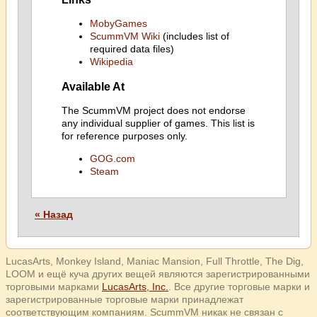
MobyGames
ScummVM Wiki
(includes list of
required data files)
Wikipedia
Available At
The ScummVM project does not endorse
any individual supplier of games. This list is
for reference purposes only.
GOG.com
Steam
« Назад
LucasArts, Monkey Island, Maniac Mansion, Full Throttle, The Dig,
LOOM и ещё куча других вещей являются зарегистрированными
торговыми марками
LucasArts, Inc.
. Все другие торговые марки и
зарегистрированные торговые марки принадлежат
соответствующим компаниям. ScummVM никак не связан с