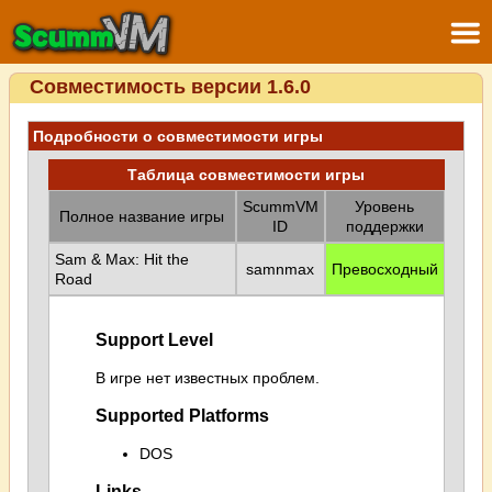
Совместимость версии 1.6.0
Подробности о совместимости игры
Таблица совместимости игры
ScummVM
Уровень
Полное название игры
ID
поддержки
Sam & Max: Hit the
samnmax
Превосходный
Road
Support Level
В игре нет известных проблем.
Supported Platforms
DOS
Links