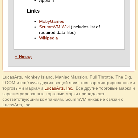
Apple II
Links
MobyGames
ScummVM Wiki
(includes list of
required data files)
Wikipedia
« Назад
LucasArts, Monkey Island, Maniac Mansion, Full Throttle, The Dig,
LOOM и ещё куча других вещей являются зарегистрированными
торговыми марками
LucasArts, Inc.
. Все другие торговые марки и
зарегистрированные торговые марки принадлежат
соответствующим компаниям. ScummVM никак не связан с
LucasArts, Inc.