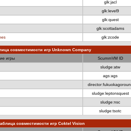
glk:jacl
glk:level9
glk:quest
glk:scottadams
mes
glk:zcode
лица совместимости игр Unknown Company
ие игры
ScummVM ID
sludge:atw
ags:ags
director:fukuokagoroun
sludge:leptonsquest
sludge:nsc
sludge:tsotc
аблица совместимости игр Coktel Vision