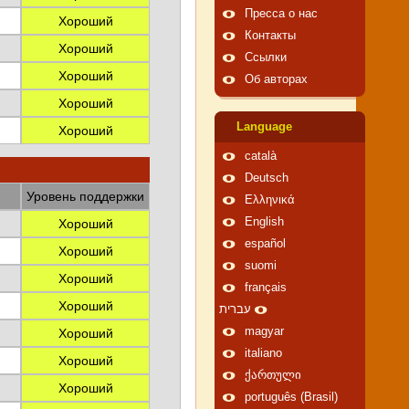
Пресса о нас
Хороший
Контакты
Хороший
Ссылки
Хороший
Об авторах
Хороший
Language
Хороший
català
Deutsch
Уровень поддержки
Ελληνικά
English
Хороший
español
Хороший
suomi
Хороший
français
Хороший
עברית
magyar
Хороший
italiano
Хороший
ქართული
Хороший
português (Brasil)