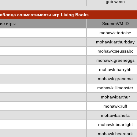
gob:ween
аблица совместимости игр Living Books
ие игры
ScummVM ID
mohawk:tortoise
mohawk:arthurbday
mohawk:seussabc
mohawk:greeneggs
mohawk:harryhh
mohawk:grandma
mohawk:lilmonster
mohawk:arthur
mohawk:ruff
mohawk:sheila
mohawk:bearfight
mohawk:beardark