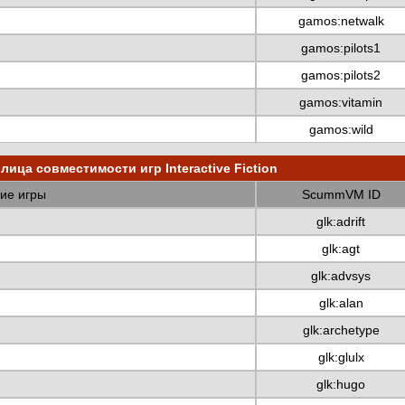
gamos:netwalk
gamos:pilots1
gamos:pilots2
gamos:vitamin
gamos:wild
лица совместимости игр Interactive Fiction
ие игры
ScummVM ID
glk:adrift
glk:agt
glk:advsys
glk:alan
glk:archetype
glk:glulx
glk:hugo