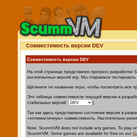
Совместимость версии DEV
Совместимость версии DEV
На этой странице представлен прогресс разработки 
англоязычных версий игр. Мы стараемся тестировать
Щёлкните по названию игры, чтобы посмотреть все п
Это таблица совместимости текущей версии в разраб
стабильных версий:
)
Так как здесь представлено состояние версии в разр
«оптимистичную» совместимость. Настоятельно реко
Note: ScummVM does not include any games. To play one 
ScummVM. Some games are available for free on our
G