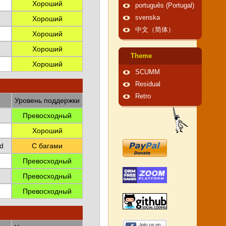
Хороший
português (Portugal)
svenska
Хороший
中文（简体）
Хороший
Хороший
Theme
Хороший
SCUMM
Residual
Retro
Уровень поддержки
Превосходный
Хороший
d
С багами
Превосходный
Превосходный
Превосходный