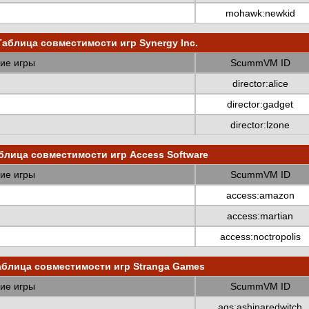
mohawk:newkid
Таблица совместимости игр Synergy Inc.
ие игры
ScummVM ID
director:alice
director:gadget
director:lzone
блица совместимости игр Access Software
ие игры
ScummVM ID
access:amazon
access:martian
access:noctropolis
аблица совместимости игр Stranga Games
ие игры
ScummVM ID
ags:ashinaredwitch