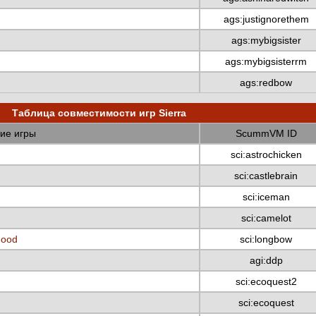
ags:justignorethem
ags:mybigsister
ags:mybigsisterrm
ags:redbow
Таблица совместимости игр Sierra
ие игры
ScummVM ID
sci:astrochicken
sci:castlebrain
sci:iceman
sci:camelot
Hood
sci:longbow
agi:ddp
sci:ecoquest2
sci:ecoquest