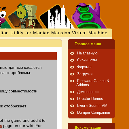
tion Utility for Maniac Mansion Virtual Machine
Главное меню
На главную
Скриншоты
нные данные касаются
Форумы
ывают проблемы.
Загрузки
Freeware Games &
Addons
ницу совместимости
Демоверсии
Director Demos
ок отображает
Блоги ScummVM
Dumper Companion
of the game and add it to
es
page on our wiki. For
Документация