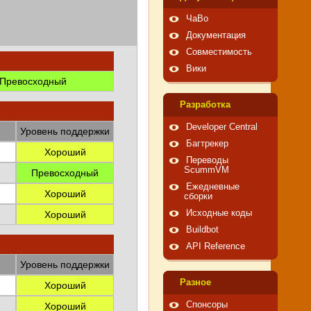
ЧаВо
Документация
Совместимость
Вики
Превосходный
Pазработка
Developer Central
Уровень поддержки
Багтрекер
Хороший
Переводы
ScummVM
Превосходный
Ежедневные
Хороший
сборки
Исходные коды
Хороший
Buildbot
API Reference
Уровень поддержки
Pазное
Хороший
Спонсоры
Хороший