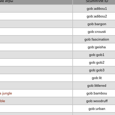
ие игры
ScummVM ID
gob:adibou1
gob:adibou2
gob:bargon
gob:crousti
gob:fascination
gob:geisha
gob:gob1
gob:gob2
gob:gob3
gob:lit
gob:littlered
a jungle
gob:bambou
bble
gob:woodruff
gob:urban