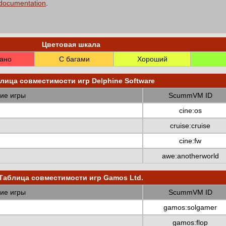
 documentation
.
Цветовая шкала
ано
С багами
Хороший
лица совместимости игр Delphine Software
ие игры
ScummVM ID
cine:os
cruise:cruise
cine:fw
awe:anotherworld
Таблица совместимости игр Gamos Ltd.
ие игры
ScummVM ID
gamos:solgamer
gamos:flop