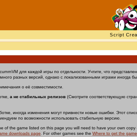
Script Crea
ScummVM для каждой игры по отдельности. Учтите, что представле
 много разных версий, однако с локализованными играми иногда б
римечания о её совместимости.
отке,
а не стабильных релизов
(Смотрите соответствующую стра
аботке, иногда изменения могут привнести новые ошибки. Этот спис
мендуем по возможности использовать стабильную версию.
of the game listed on this page you will need to have your own copy 
ame downloads page
. For other games see the
Where to get the gam