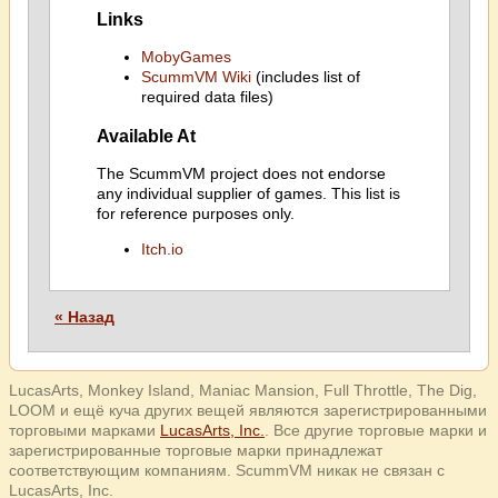
Links
MobyGames
ScummVM Wiki
(includes list of
required data files)
Available At
The ScummVM project does not endorse
any individual supplier of games. This list is
for reference purposes only.
Itch.io
« Назад
LucasArts, Monkey Island, Maniac Mansion, Full Throttle, The Dig,
LOOM и ещё куча других вещей являются зарегистрированными
торговыми марками
LucasArts, Inc.
. Все другие торговые марки и
зарегистрированные торговые марки принадлежат
соответствующим компаниям. ScummVM никак не связан с
LucasArts, Inc.