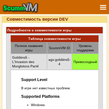
Совместимость версии DEV
Подробности о совместимости игры
Таблица совместимости игры
Полное название
Уровень
ScummVM ID
игры
поддержки
Gobliiins5 -
ags:gobliiins5-
L'Invasion des
Превосходный
4
Morglotons Part4
Support Level
В игре нет известных проблем.
Supported Platforms
Windows