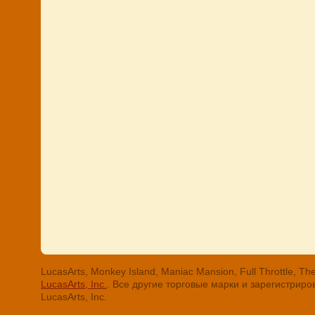
LucasArts, Monkey Island, Maniac Mansion, Full Throttle
LucasArts, Inc.
. Все другие торговые марки и зарегистри
LucasArts, Inc.