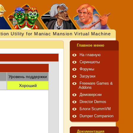
tion Utility for Maniac Mansion Virtual Machine
Главное меню
На главную
Скриншоты
Форумы
Уровень поддержки
Загрузки
Freeware Games &
Хороший
Addons
Демоверсии
Director Demos
Блоги ScummVM
Dumper Companion
Документация