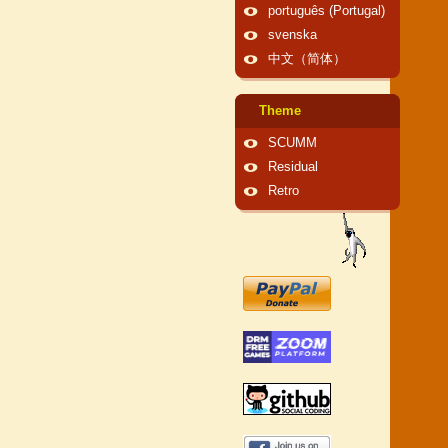
português (Portugal)
svenska
中文（简体）
Theme
SCUMM
Residual
Retro