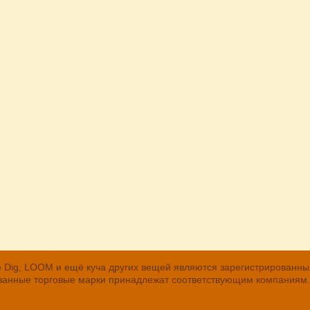
, The Dig, LOOM и ещё куча других вещей являются зарегистрирован
рованные торговые марки принадлежат соответствующим компаниям