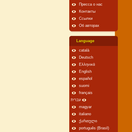
Пресса о нас
Контакты
Ссылки
Об авторах
Language
català
Deutsch
Ελληνικά
English
español
suomi
français
עברית
magyar
italiano
ქართული
português (Brasil)