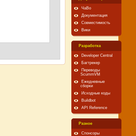
ЧаВо
Документация
Совместимость
Вики
Pазработка
Developer Central
Багтрекер
Переводы
ScummVM
Ежедневные
сборки
Исходные коды
Buildbot
API Reference
Pазное
Спонсоры