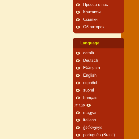
Пресса о нас
Контакты
Ссылки
Об авторах
Language
català
Deutsch
Ελληνικά
English
español
suomi
français
עברית
magyar
italiano
ქართული
português (Brasil)