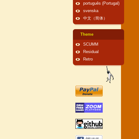
português (Portugal)
svenska
中文（简体）
Theme
SCUMM
Residual
Retro