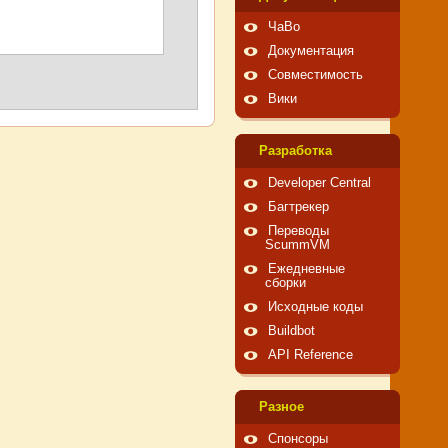
ЧаВо
Документация
Совместимость
Вики
Pазработка
Developer Central
Багтрекер
Переводы
ScummVM
Ежедневные
сборки
Исходные коды
Buildbot
API Reference
Pазное
Спонсоры