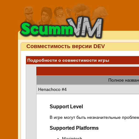
Совместимость версии DEV
Подробности о совместимости игры
Полное назван
Henachoco #4
Support Level
В игре могут быть незначительные проблем
Supported Platforms
Macintosh