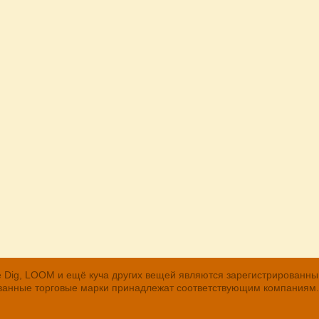
, The Dig, LOOM и ещё куча других вещей являются зарегистрирован
рованные торговые марки принадлежат соответствующим компаниям