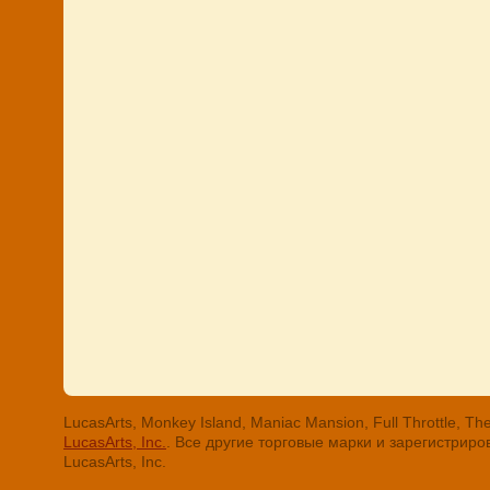
LucasArts, Monkey Island, Maniac Mansion, Full Throttle
LucasArts, Inc.
. Все другие торговые марки и зарегистри
LucasArts, Inc.