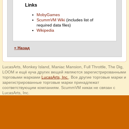
Links
MobyGames
ScummVM Wiki
(includes list of
required data files)
Wikipedia
« Назад
LucasArts, Monkey Island, Maniac Mansion, Full Throttle, The Dig,
LOOM и ещё куча других вещей являются зарегистрированными
торговыми марками
LucasArts, Inc.
. Все другие торговые марки и
зарегистрированные торговые марки принадлежат
соответствующим компаниям. ScummVM никак не связан с
LucasArts, Inc.