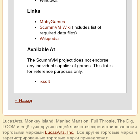
Windows
Links
MobyGames
ScummVM Wiki
(includes list of
required data files)
Wikipedia
Available At
The ScummVM project does not endorse
any individual supplier of games. This list is
for reference purposes only.
ixsoft
« Назад
LucasArts, Monkey Island, Maniac Mansion, Full Throttle, The Dig,
LOOM и ещё куча других вещей являются зарегистрированными
торговыми марками
LucasArts, Inc.
. Все другие торговые марки и
зарегистрированные торговые марки принадлежат