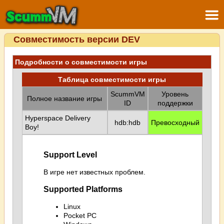
Совместимость версии DEV
Подробности о совместимости игры
Таблица совместимости игры
ScummVM
Уровень
Полное название игры
ID
поддержки
Hyperspace Delivery
hdb:hdb
Превосходный
Boy!
Support Level
В игре нет известных проблем.
Supported Platforms
Linux
Pocket PC