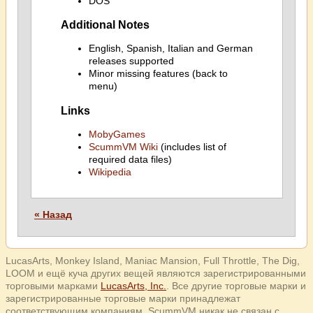
DOS
Additional Notes
English, Spanish, Italian and German
releases supported
Minor missing features (back to
menu)
Links
MobyGames
ScummVM Wiki
(includes list of
required data files)
Wikipedia
« Назад
LucasArts, Monkey Island, Maniac Mansion, Full Throttle, The Dig,
LOOM и ещё куча других вещей являются зарегистрированными
торговыми марками
LucasArts, Inc.
. Все другие торговые марки и
зарегистрированные торговые марки принадлежат
соответствующим компаниям. ScummVM никак не связан с