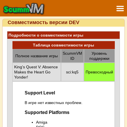
Совместимость версии DEV
Подробности о совместимости игры
Таблица совместимости игры
ScummVM
Уровень
Полное название игры
ID
поддержки
King's Quest V: Absence
Makes the Heart Go
sci:kq5
Превосходный
Yonder!
Support Level
В игре нет известных проблем.
Supported Platforms
Amiga