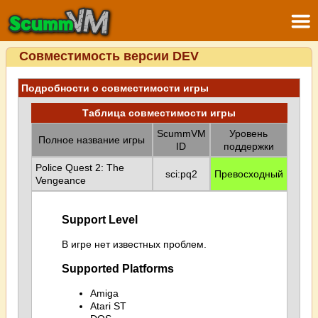
Совместимость версии DEV
Подробности о совместимости игры
Таблица совместимости игры
ScummVM
Уровень
Полное название игры
ID
поддержки
Police Quest 2: The
sci:pq2
Превосходный
Vengeance
Support Level
В игре нет известных проблем.
Supported Platforms
Amiga
Atari ST