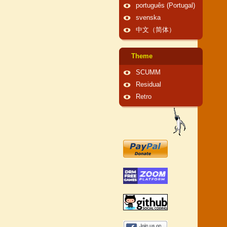
português (Portugal)
svenska
中文（简体）
Theme
SCUMM
Residual
Retro