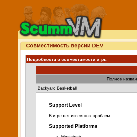
Совместимость версии DEV
Подробности о совместимости игры
Полное назван
Backyard Basketball
Support Level
В игре нет известных проблем.
Supported Platforms
Macintosh