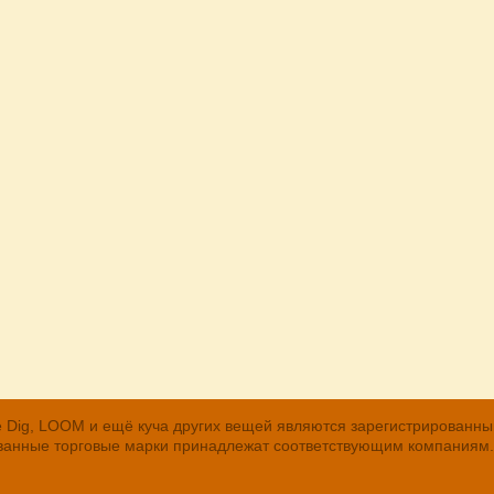
, The Dig, LOOM и ещё куча других вещей являются зарегистрирован
рованные торговые марки принадлежат соответствующим компаниям