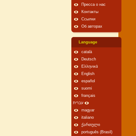
Пресса о нас
Контакты
Ссылки
Об авторах
Language
català
Deutsch
Ελληνικά
English
español
suomi
français
עברית
magyar
italiano
ქართული
português (Brasil)