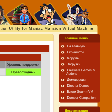
tion Utility for Maniac Mansion Virtual Machine
Главное меню
На главную
Скриншоты
Форумы
Уровень поддержки
Загрузки
Freeware Games &
Превосходный
Addons
Демоверсии
Director Demos
Блоги ScummVM
Dumper Companion
Документация