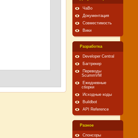
ЧаВо
Документация
Совместимость
Вики
Pазработка
Developer Central
Багтрекер
Переводы
ScummVM
Ежедневные
сборки
Исходные коды
Buildbot
API Reference
Pазное
Спонсоры