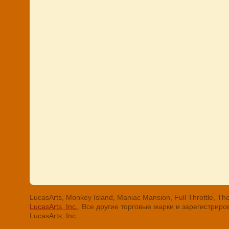
LucasArts, Monkey Island, Maniac Mansion, Full Throttle
LucasArts, Inc.
. Все другие торговые марки и зарегистри
LucasArts, Inc.