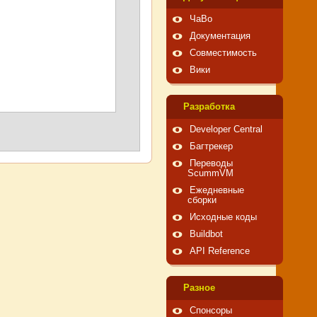
ЧаВо
Документация
Совместимость
Вики
Pазработка
Developer Central
Багтрекер
Переводы
ScummVM
Ежедневные
сборки
Исходные коды
Buildbot
API Reference
Pазное
Спонсоры