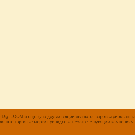
, The Dig, LOOM и ещё куча других вещей являются зарегистрирован
рованные торговые марки принадлежат соответствующим компаниям