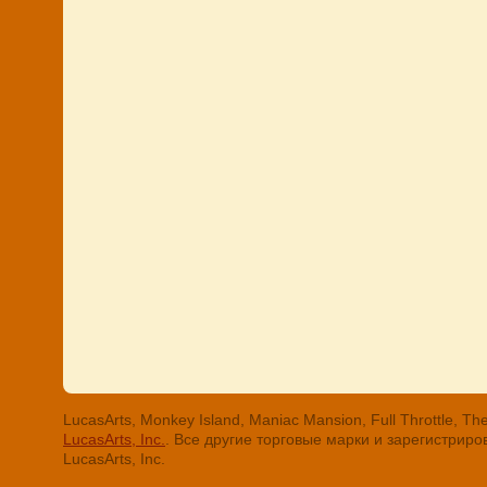
LucasArts, Monkey Island, Maniac Mansion, Full Throttle
LucasArts, Inc.
. Все другие торговые марки и зарегистри
LucasArts, Inc.