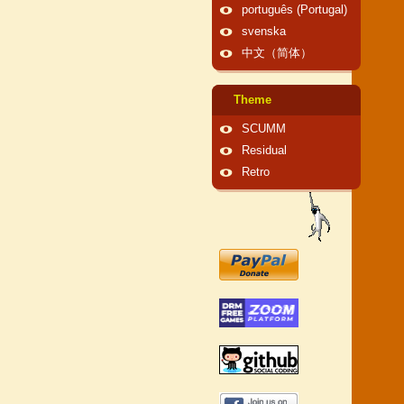
português (Portugal)
svenska
中文（简体）
Theme
SCUMM
Residual
Retro