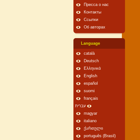
Пресса о нас
Контакты
Ссылки
Об авторах
Language
català
Deutsch
Ελληνικά
English
español
suomi
français
עברית
magyar
italiano
ქართული
português (Brasil)