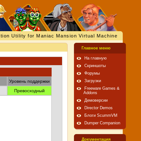
tion Utility for Maniac Mansion Virtual Machine
Главное меню
На главную
Скриншоты
Форумы
Уровень поддержки
Загрузки
Freeware Games &
Превосходный
Addons
Демоверсии
Director Demos
Блоги ScummVM
Dumper Companion
Документация