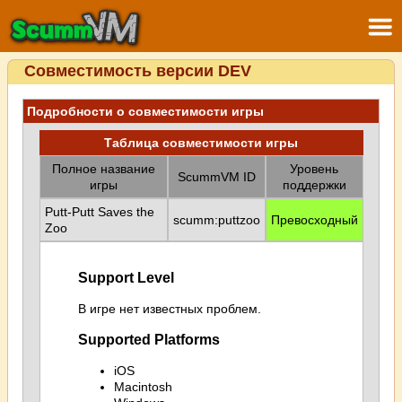
Совместимость версии DEV
Подробности о совместимости игры
Таблица совместимости игры
Полное название
Уровень
ScummVM ID
игры
поддержки
Putt-Putt Saves the
scumm:puttzoo
Превосходный
Zoo
Support Level
В игре нет известных проблем.
Supported Platforms
iOS
Macintosh