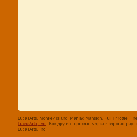
LucasArts, Monkey Island, Maniac Mansion, Full Throttle
LucasArts, Inc.
. Все другие торговые марки и зарегистри
LucasArts, Inc.