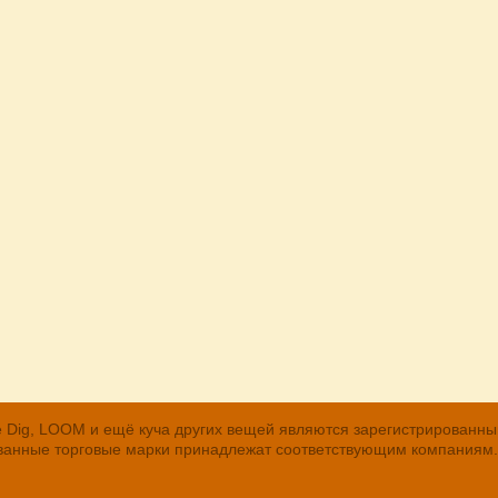
, The Dig, LOOM и ещё куча других вещей являются зарегистрирован
рованные торговые марки принадлежат соответствующим компаниям