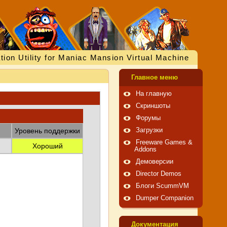
tion Utility for Maniac Mansion Virtual Machine
Главное меню
На главную
Скриншоты
Форумы
Уровень поддержки
Загрузки
Freeware Games &
Хороший
Addons
Демоверсии
Director Demos
Блоги ScummVM
Dumper Companion
Документация