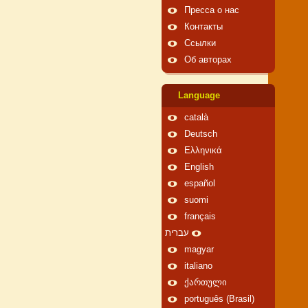
Пресса о нас
Контакты
Ссылки
Об авторах
Language
català
Deutsch
Ελληνικά
English
español
suomi
français
עברית
magyar
italiano
ქართული
português (Brasil)