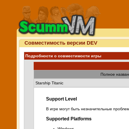
Совместимость версии DEV
Подробности о совместимости игры
Полное назван
Starship Titanic
Support Level
В игре могут быть незначительные проблем
Supported Platforms
Windows