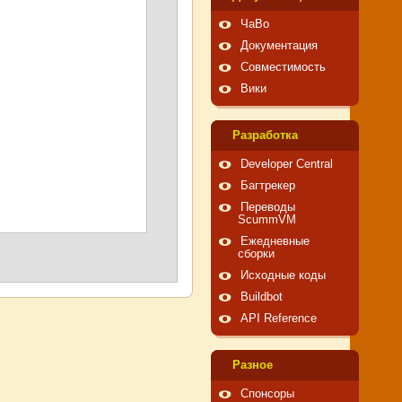
ЧаВо
Документация
Совместимость
Вики
Pазработка
Developer Central
Багтрекер
Переводы
ScummVM
Ежедневные
сборки
Исходные коды
Buildbot
API Reference
Pазное
Спонсоры