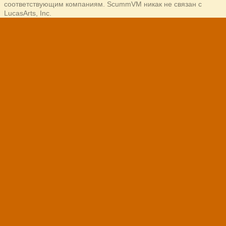
соответствующим компаниям. ScummVM никак не связан с
LucasArts, Inc.