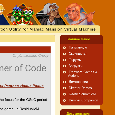
tion Utility for Maniac Mansion Virtual Machine
Главное меню
На главную
Скриншоты
Опубликовано Criezy
Форумы
Загрузки
Freeware Games &
Addons
Демоверсии
nk Panther: Hokus Pokus
Director Demos
Блоги ScummVM
The focus for the GSoC period
Dumper Companion
eo game, in ResidualVM.
Документация