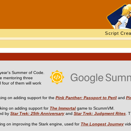
Script Crea
 year's Summer of Code.
e mentoring three
 four of them will work
rking on adding support for the
Pink Panther: Passport to Peril
and
Pi
rking on adding support for
The Immortal
game to ScummVM.
sed by
Star Trek: 25th Anniversary
and
Star Trek: Judgment Rites
. 
ng on improving the Stark engine, used for
The Longest Journey
vid