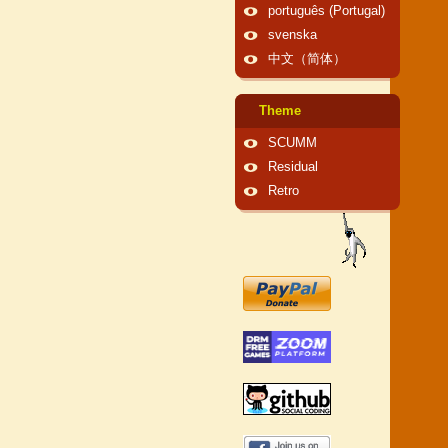
português (Portugal)
svenska
中文（简体）
Theme
SCUMM
Residual
Retro