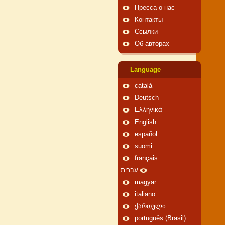
Пресса о нас
Контакты
Ссылки
Об авторах
Language
català
Deutsch
Ελληνικά
English
español
suomi
français
עברית
magyar
italiano
ქართული
português (Brasil)