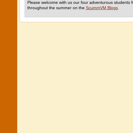
Please welcome with us our four adventurous students fo
throughout the summer on the
ScummVM Blogs
.