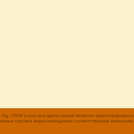
, The Dig, LOOM и ещё куча других вещей являются зарегистрирован
рованные торговые марки принадлежат соответствующим компаниям