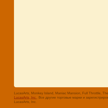
LucasArts, Monkey Island, Maniac Mansion, Full Throttle
LucasArts, Inc.
. Все другие торговые марки и зарегистри
LucasArts, Inc.