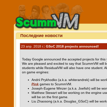
Последние новости
23 апр. 2018 г.
: GSoC 2018 projects announced!
Today Google announced the accepted projects for this
We are pleased and excited to say that ScummVM will b
students while ResidualVM will also have one student. All
on game engines:
Andrii Prykhodko (a.k.a. whiterandrek) will be wo
Pink
games to ScummVM.
Joseph-Eugene Winzer (a.k.a. Joefish) will be wo
Matthew Stewart will be working on the engine u
will be on the first game.
Liu Zhaosong (a.k.a. Douglas_GSoC) will be worki